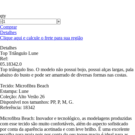
qty
-
+
Comprar
Detalhes
Clique aqui e calcule o frete para sua região
Detalhes
Top Triângulo Lune
Ref:
05.18342.0
Top triângulo liso. O modelo não possui bojo, possui alças largas, pala
abaixo do busto e pode ser amarrado de diversas formas nas costas.
Tecido: Microfibra Beach
Estampa: Lune
Coleção: Alto Verão 26
Disponível nos tamanhos: PP, P, M, G.
Referência: 18342
Microfibra Beach: Inovador e tecnológico, as modelagens produzidas
com esse tecido são muito confortáveis, além do aspecto sofisticado
por conta da aparência acetinada e com leve brilho. É uma excelente
escolha para praia pois por conta do seu toque macio é ideal para as