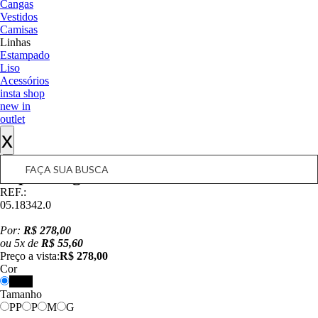
Cangas
Vestidos
Camisas
Linhas
Estampado
Liso
Acessórios
insta shop
new in
outlet
x
Top Triângulo Lune
REF.:
05.18342.0
Por:
R$ 278,00
ou
5
x
de
R$ 55,60
Preço a vista:
R$ 278,00
Cor
Preto
Tamanho
PP
P
M
G