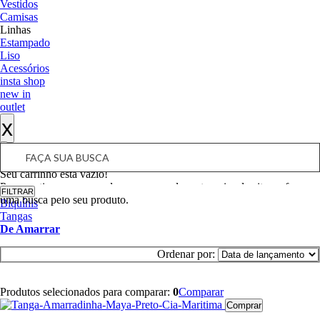
Vestidos
Camisas
Linhas
Estampado
Liso
Acessórios
insta shop
new in
outlet
x
x
Sacola |
0
Seu carrinho está vazio!
Para continuar comprando, navegue pelas categorias do site ou faça
vmob2
FILTRAR
FILTRAR
uma busca pelo seu produto.
Biquínis
Tangas
De Amarrar
Ordenar por:
Produtos selecionados para comparar:
0
Comparar
Comprar